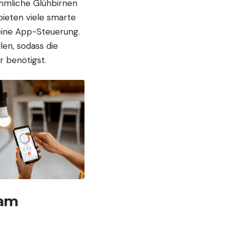
mmliche Glühbirnen
ieten viele smarte
eine App-Steuerung.
len, sodass die
r benötigst.
 am