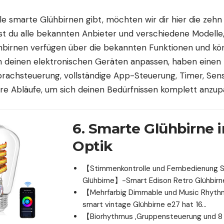
ele smarte Glühbirnen gibt, möchten wir dir hier die zeh
est du alle bekannten Anbieter und verschiedene Modelle, 
ühbirnen verfügen über die bekannten Funktionen und kön
ch deinen elektronischen Geräten anpassen, haben einen
rachsteuerung, vollständige App-Steuerung, Timer, Sens
re Abläufe, um sich deinen Bedürfnissen komplett anzup
6. Smarte Glühbirne i
Optik
【Stimmenkontrolle und Fernbedienung 
Glühbirne】-Smart Edison Retro Glühbir
【Mehrfarbig Dimmable und Music Rhy
smart vintage Glühbirne e27 hat 16…
【Biorhythmus ,Gruppensteuerung und 