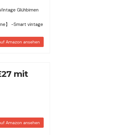
Vintage Glühbirnen
irne】 -Smart vintage
 auf Amazon ansehen
E27 mit
 auf Amazon ansehen