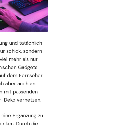
ung und tatächlich
ur schick, sondern
iel mehr als nur
nischen Gadgets
d auf dem Fernseher
ch aber auch an
en mit passenden
r-Deko
vernetzen.
r eine Ergänzung zu
senken. Durch die