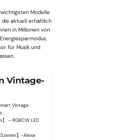
n wichtigsten
Modelle
die aktuell erhältlich
nen in Millionen von
 Energiesparmodus,
or für Musik und
assen.
n Vintage-
Smart Vintage
ne…
thm】 – RGBCW LED
8 Szenen】-Alexa