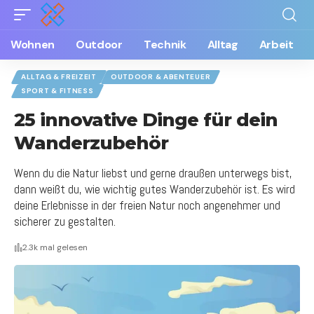
Wohnen
Outdoor
Technik
Alltag
Arbeit
ALLTAG & FREIZEIT
OUTDOOR & ABENTEUER
SPORT & FITNESS
25 innovative Dinge für dein
Wanderzubehör
Wenn du die Natur liebst und gerne draußen unterwegs bist,
dann weißt du, wie wichtig gutes Wanderzubehör ist. Es wird
deine Erlebnisse in der freien Natur noch angenehmer und
sicherer zu gestalten.
2.3k mal gelesen